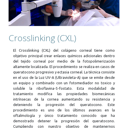
Crosslinking (CXL)
S
El Crosslinking (CXL) del colágeno corneal tiene como
La
objetivo principal crear enlaces químicos adicionales dentro
tr
del tejido corneal por medio de la fotopolimerización
in
altamente localizada. El procedimiento se realiza en casos de
¿D
queratocono progresivo y ectasia corneal. La técnica consiste
se
en el uso de la Luz UV-A (Ultravioleta-A) que se emite desde
hi
un equipo y combinado con un fotomediador no toxico y
ac
soluble la riboflavina-5-fostato. Esta modalidad de
de
tratamiento modifica las propiedades biomecánicas
na
intrínsecas de la cornea aumentando su resistencia y
cé
deteniendo la progresión del queratocono. Este
te
procedimiento es uno de los últimos avances en la
ma
oftalmología y único tratamiento conocido que ha
án
demostrado detener la progresión del queratocono.
d
Cumpliendo con nuestro objetivo de mantenernos
in